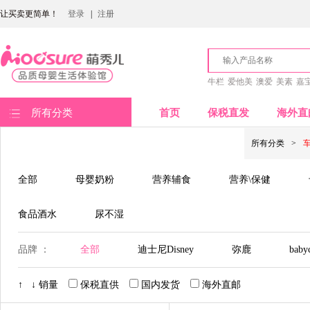
让买卖更简单！
登录
|
注册
牛栏
爱他美
澳爱
美素
嘉
所有分类
首页
保税直发
海外直
所有分类
>
全部
母婴奶粉
营养辅食
营养\保健
食品酒水
尿不湿
品牌 ：
全部
迪士尼Disney
弥鹿
baby
↑
↓
销量
保税直供
国内发货
海外直邮