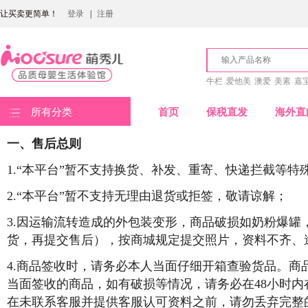
让买卖更简单！
登录
|
注册
牛栏
爱他美
澳爱
美素
嘉
所有分类
首页
保税直发
海外直
一、售后总则
1.“本平台”暂不支持换货、补发、重寄、快递拦截等特
2.“本平台”暂不支持无理由退货或拒签，敬请谅解；
3.因运输流转造成的外包装变形，商品破损如奶粉爆罐
货，再提交售后），按商城规定提交照片，资料不齐、
4.商品签收时，请务必本人当面仔细开箱查验货品。
当面签收的商品，如有破损等情况，请务必在48小时内
在未联系客服并提供客服认可资料之前，请勿丢弃完整