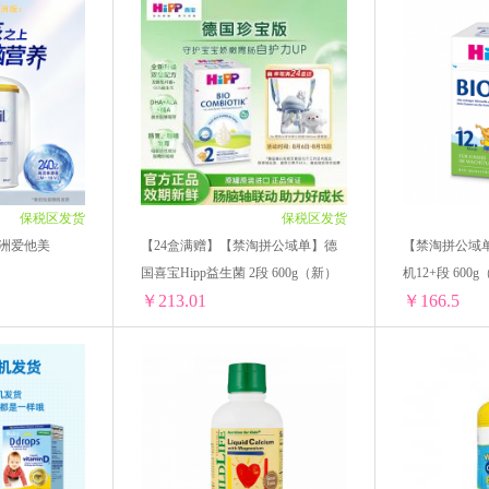
Gerber嘉宝
Ddrops
美国童年时光
Floradix Iro
Aptamil英国爱他美
Aptamil德国爱他美
AVEENO艾
而雅
Mellin美林
Life Space
Natures Way佳思敏
LEADERS丽得姿
韩国Pororo啵乐乐
THERMOS膳魔
保税区发货
保税区发货
特
Innisfree悦诗风吟
雅培
Maxigenes澳洲美可卓
洲爱他美
【24盒满赠】【禁淘拼公域单】德
【禁淘拼公域单
国喜宝Hipp益生菌 2段 600g（新）
机12+段 600
澳大利亚Goat
韩国Amore爱茉莉
韩国Dr.Jart+蒂佳婷
￥213.01
￥166.5
日本LION狮王
美迪惠尔N.M.F
Culturelle康萃乐
【禁淘拼公域单】澳洲爱他美 Aptamil 白金4段 900g
【24盒满赠】【禁淘拼公域单】德国喜宝Hipp益生菌 2段 600g（新）
韩国It's skin伊思
英国femfresh芳芯
日本汉方
Hea
.83/单罐)
1盒 ￥224.91(￥224.91/单盒)
1盒 ￥179.85(
N
Aussie袋鼠
韩国LANEIGE兰芝
BIODERMA
.01/单罐)
2盒 ￥426.02(￥213.01/单盒)
2盒 ￥333(￥16
.01/单罐)
3盒 ￥639.03(￥213.01/单盒)
3盒 ￥499.5(￥