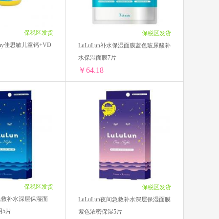
日本Mandom
6.5/单盒)
4盒 ￥852.04(￥213.01/单盒)
166.5/单盒)
5盒 ￥1065.05(￥213.01/单盒)
Aptamil澳洲爱他美
6.5/单盒)
6盒 ￥1278.06(￥213.01/单盒)
保税区发货
保税区发货
s way佳思敏儿童钙+VD
LuLuLun补水保湿面膜蓝色玻尿酸补
日本Kose高丝
水保湿面膜7片
￥64.18
科士威
澳洲Nature’s way佳思敏儿童钙+VD软糖60粒
LuLuLun补水保湿面膜蓝色玻尿酸补水保湿面膜7片
79.53/单瓶)
1袋 ￥74.59(￥74.59/单袋)
耳
和光堂
6/单瓶)
2袋 ￥145.72(￥72.86/单袋)
￥74.23/单瓶)
4袋 ￥284.48(￥71.12/单袋)
Nordic Naturals
73.35/单瓶)
6袋 ￥416.34(￥69.39/单袋)
￥69.81/单瓶)
8袋 ￥541.2(￥67.65/单袋)
满趣健
B.BOX
6/单瓶)
10袋 ￥659.2(￥65.92/单袋)
保税区发货
保税区发货
￥74.23/单瓶)
12袋 ￥770.16(￥64.18/单袋)
间急救补水深层保湿面
LuLuLun夜间急救补水深层保湿面膜
丝婷
明5片
紫色浓密保湿5片