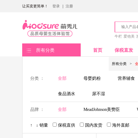
让买卖更简单！
登录
|
注册
牛栏
爱他美
所有分类
首页
保税直发
所有分类
>
分类 ：
全部
母婴奶粉
营养辅食
食品酒水
尿不湿
品牌 ：
全部
MeadJohnson美赞臣
Nutrilon荷兰牛栏
Cow&Gate英国
↑
↓
销量
保税直供
国内发货
海外直邮