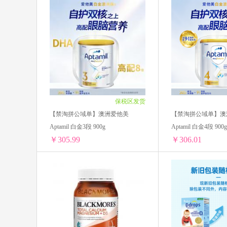
GNC健安喜
moony尤妮佳
Devondale德运
NIVEA妮维雅
Nanny care纳尼凯尔
LAURIER乐
英国薇塔贝尔Vitabiotics
AHC
保税区发货
BioIsland佰澳朗德
Kabrita佳贝艾
【禁淘拼公域单】澳洲爱他美
【禁淘拼公域单】澳
Aptamil 白金3段 900g
Aptamil 白金4段 900g
美素佳儿
澳洲卢卡斯Lucas
￥305.99
￥306.01
意大利CHANTECLAIR大公鸡管家
【禁淘拼公域单】澳洲爱他美 Aptamil 白金3段 900g
Herbacin贺本清
熊野油脂
1罐装 ￥315.81(￥315.81/单罐)
1罐装 ￥315.83(￥315
SHANGPREE香蒲丽
JMSOLUTIO
2罐装 ￥611.98(￥305.99/单罐)
2罐装 ￥612.02(￥306
3罐装 ￥917.97(￥305.99/单罐)
3罐装 ￥918.03(￥306