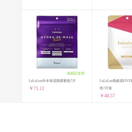
泰国ATREUS
BLISTEX 碧唇
Cow&Gate 牛栏牌
自然之宝Nature's
LuLuLun补水保湿面膜黑色清洁7片
LuLuLun补水保湿
珍澳Au Kingcare
Morning fresh
1袋 ￥74.59(￥74.59/单袋)
1袋 ￥74.59(￥74.59
2袋 ￥145.72(￥72.86/单袋)
2袋 ￥145.72(￥72.8
老奶奶的秘密Grandma's Secret
澳洲 
4袋 ￥284.48(￥71.12/单袋)
4袋 ￥284.48(￥71.1
6袋 ￥416.34(￥69.39/单袋)
6袋 ￥416.34(￥69.3
Thursday Plantation
Braun 博朗
8袋 ￥541.2(￥67.65/单袋)
8袋 ￥541.2(￥67.65
10袋 ￥659.2(￥65.92/单袋)
10袋 ￥659.2(￥65.9
保税区发货
Deonatulle
日本牛乳石碱COW
12袋 ￥770.16(￥64.18/单袋)
12袋 ￥770.16(￥64.
LuLuLun补水保湿面膜紫色7片
LuLuLun熟龄肌OV
￥71.12
色7片装
汤臣倍健
小皮LittleFreddie
￥48.57
THE FACE SHOP菲诗小铺
香蕉船Ba
LuLuLun补水保湿面膜紫色7片
布朗博士
金鸟KINCHO
1袋 ￥81.53(￥81.53/单袋)
1袋 ￥58.98(￥58.98