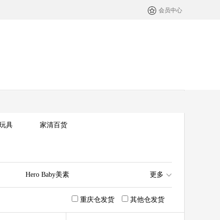
会员中心
玩具
家清百货
Hero Baby美素
更多
es澳佳宝
Swisse
重庆仓发货
其他仓发货