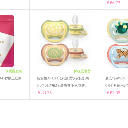
12瓶 ￥1633.08(￥136.09/单瓶)
￥86.73
韩国杯具熊
FANCL芳珂
KUMANOYUSHI熊野油脂
 Bounty
KOBAYASHI小林制药
ATSUGI厚木
O
面膜黄色VC7片
LuLuLun补水保湿面膜紫色28片
惠氏SMA
日本ITO
澳洲cemoy
韩国LG贵爱
/单袋)
1盒 ￥209.64(￥209.64/单盒)
1盒 ￥97.14(￥
6/单袋)
2盒 ￥415.84(￥207.92/单盒)
2盒 ￥190.82(
Nutrition Care
ST小鸡
EBISU 惠百施
EAORON
2/单袋)
4盒 ￥824.8(￥206.2/单盒)
4盒 ￥374.68(
9/单袋)
6盒 ￥1226.94(￥204.49/单盒)
6盒 ￥551.64(
Biostime 合生元
明色（meishoku)
苏芊Sukin
/单袋)
8盒 ￥1622.08(￥202.76/单盒)
8盒 ￥721.6(￥
2/单袋)
10盒 ￥2010.5(￥201.05/单盒)
10盒 ￥884.7(
保税区发货
保税区发货
十月结晶
After bite
润本
施巴Sebamed
18/单袋)
12盒 ￥2391.96(￥199.33/单盒)
12盒 ￥1040.7
ER45岁以上红白
新安怡AVENT飞利浦柔软安抚奶嘴
新安怡AVEN
0-6个月适用2个装热带小草/热带植
0-6个月适用
瑞士Medela美德乐
日康
小白熊
松达
￥83.35
￥83.35
物SCF087/08
小花豹SCF087/
nana Boat
UNNY
芙丽芳丝Freeplus
Grandpa'
LuLuLun熟龄肌OVER45岁以上红白色7片装
新安怡AVENT飞利浦柔软安抚奶嘴0-6个月适用2个装热带小草/热带植物SCF087/08
好奇
BATHCLIN 巴斯克林
碧芭宝贝BEABA
PEL
/单袋)
1盒 ￥89.7(￥89.7/单盒)
1盒 ￥89.7(￥8