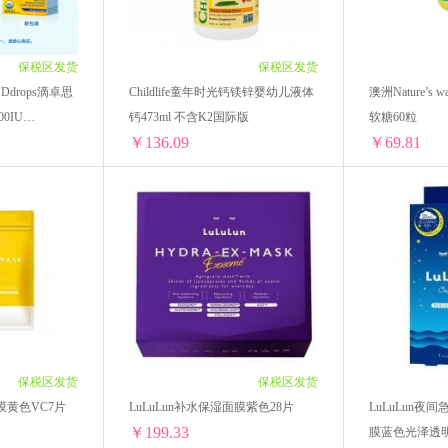
诗
澳洲意高 Ego QV
澳洲贝儿bubs
格丽松
6.01/单罐)
4盒 ￥852.04(￥213.01/单盒)
4盒 ￥666(￥16
6.01/单罐)
5盒 ￥1065.05(￥213.01/单盒)
5盒 ￥832.5(￥
HollandBarrett荷柏瑞
P&G宝洁
韩国papa recipe
6盒 ￥1278.06(￥213.01/单盒)
6盒 ￥999(￥16
保税区发货
保税区发货
drops滴卓思
Childlife童年时光钙镁锌婴幼儿液体
澳洲Nature’
EricFavre
日本Biore 碧柔
资生堂
VAPE/未来
0IU
钙473ml 不含K2国际版
软糖60粒
￥136.09
￥69.81
理肤泉
妙思乐Mustela
Dexery
Boiron宝弘
chi
飞利浦新安怡
Naris娜丽丝
breath pearls
【品牌防伪码】美国 Ddrops滴卓思 维生素D3 补钙滴剂400IU 2.5ML（蓝色）
Childlife童年时光钙镁锌婴幼儿液体钙473ml 不含K2国际版
27/单盒)
1瓶 ￥150.23(￥150.23/单瓶)
1瓶 ￥79.53(￥
GRANS REMEDY
Lucas Papaw
Restoria
Bayer/拜
57/单盒)
2瓶 ￥296.92(￥148.46/单瓶)
2瓶 ￥152(￥7
83/单盒)
3瓶 ￥440.1(￥146.7/单瓶)
4瓶 ￥296.92(
S
BAD AIR SPONGE
德国Huebner郝柏娜
康迪克
/单盒)
4瓶 ￥579.72(￥144.93/单瓶)
6瓶 ￥440.1(￥
.43/单盒)
5瓶 ￥715.8(￥143.16/单瓶)
10瓶 ￥698.1(
安佳/Anchor
QUALITY 皇后秘密
大创
.73/单盒)
6瓶 ￥848.34(￥141.39/单瓶)
3瓶 ￥228(￥7
保税区发货
保税区发货
8瓶 ￥1117.04(￥139.63/单瓶)
5瓶 ￥371.15(
面膜黄色VC7片
LuLuLun补水保湿面膜紫色28片
LuLuLun夜
普丽普莱Puritans Pride
G&M 澳芝曼
泰国MISTINE 蜜
10瓶 ￥1378.6(￥137.86/单瓶)
￥199.33
膜蓝色光泽透