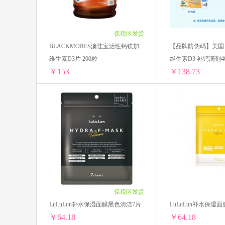
BabyGanics甘尼克
日本DHC/蝶翠
4罐装 ￥1223.96(￥305.99/单罐)
4罐装 ￥1224.04(￥30
6罐装 ￥1835.94(￥305.99/单罐)
6罐装 ￥1836.06(￥30
日本Yanagiya柳屋
帕玛氏
保税区发货
BLACKMORES澳佳宝活性钙镁加
【品牌防伪码】美国 D
LG
爱乐维Elevit
法国 艾瑞可
维生素D3片 200粒
维生素D3 补钙滴剂40
￥153
￥138.73
2.5ML（蓝色）
美国钙尔奇CALTRATE
依云
Herbs of Gold 和丽康
澳源优驰 Uni
BLACKMORES澳佳宝活性钙镁加维生素D3片 200粒
1瓶 ￥160.8(￥160.8/单瓶)
1盒 ￥147.27(￥147.
SUDOCREM
Pearl Drops
2瓶 ￥314.66(￥157.33/单瓶)
2盒 ￥285.14(￥142.
3瓶 ￥464.73(￥154.91/单瓶)
4盒 ￥563.32(￥140.
Banila芭妮兰
小蜜蜂 BURT'S BEE
4瓶 ￥616.2(￥154.05/单瓶)
6盒 ￥841.8(￥140.3
5瓶 ￥767.65(￥153.53/单瓶)
8盒 ￥1115.44(￥139
Thinkbaby辛克宝贝
韩国宫中秘策
6瓶 ￥921.18(￥153.53/单瓶)
10盒 ￥1387.3(￥138
保税区发货
10瓶 ￥1530(￥153/单瓶)
LuLuLun补水保湿面膜黑色清洁7片
LuLuLun补水保湿
CapriLac佳倍营
Tiger 虎牌
￥64.18
￥64.18