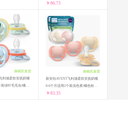
￥86.73
LULULUN
RA2皓乐齿
LuLuLun夜间急救补水深层保湿面膜蓝色光泽透明5片
LuLuLun夜间急救补水深层保湿面膜紫色浓密保湿5片
娘
韩国VVC
97.14/单盒)
1盒 ￥97.14(￥97.14/单盒)
￥95.41/单盒)
2盒 ￥190.82(￥95.41/单盒)
￥93.67/单盒)
4盒 ￥374.68(￥93.67/单盒)
￥91.94/单盒)
6盒 ￥551.64(￥91.94/单盒)
Schiff MoveFree
90.2/单盒)
8盒 ￥721.6(￥90.2/单盒)
￥88.47/单盒)
10盒 ￥884.7(￥88.47/单盒)
保税区发货
保税区发货
贝比玛玛
6(￥86.73/单盒)
12盒 ￥1040.76(￥86.73/单盒)
T飞利浦柔软安抚奶嘴
新安怡AVENT飞利浦柔软安抚奶嘴
2个装绿叶毛毛虫/橘斑
0-6个月适用2个装浅色黄/橘色粉
屁屁乐
02
￥83.35
SCF091/38
sFarm 爷爷的农场
新安怡AVENT飞利浦柔软安抚奶嘴0-6个月适用2个装绿叶毛毛虫/橘斑小花豹SCF087/02
新安怡AVENT飞利浦柔软安抚奶嘴0-6个月适用2个装浅色黄/橘色粉SCF091/38
ICAN/沛丽康
9.7/单盒)
1盒 ￥89.7(￥89.7/单盒)