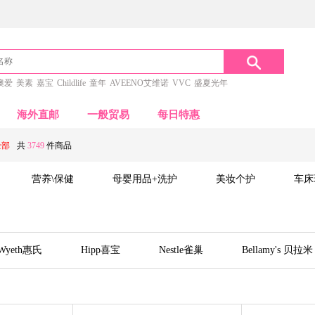
澳爱
美素
嘉宝
Childlife
童年
AVEENO艾维诺
VVC
盛夏光年
海外直邮
一般贸易
每日特惠
全部
共
3749
件商品
营养\保健
母婴用品+洗护
美妆个护
车床
Wyeth惠氏
Hipp喜宝
Nestle雀巢
Bellamy's 贝拉米
牛栏
澳洲A2
花王
Pigeon贝亲
Blackmor