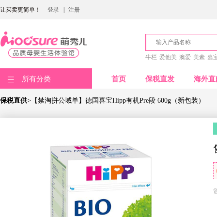
让买卖更简单！
登录
|
注册
牛栏
爱他美
澳爱
美素
嘉
所有分类
首页
保税直发
海外直
保税直供
>【禁淘拼公域单】德国喜宝Hipp有机Pre段 600g（新包装）