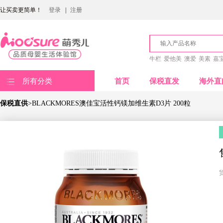
让买卖更简单！
登录
|
注册
牛栏
爱他美
澳爱
美素
嘉
所有分类
首页
保税直发
海外直
保税直供
>BLACKMORES澳佳宝活性钙镁加维生素D3片 200粒