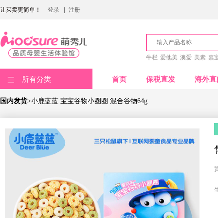
让买卖更简单！
登录
|
注册
牛栏
爱他美
澳爱
美素
嘉
所有分类
首页
保税直发
海外直
国内发货
>小鹿蓝蓝 宝宝谷物小圈圈 混合谷物64g