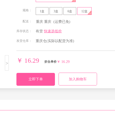
规格：
1盒
3盒
6盒
12盒
配送：
重庆
重庆
(运费已免)
北京
安徽
福建
甘肃
库存状态：
有货
快速选低价
发货仓库：
重庆仓
(实际以配货为准)
贵州
海南
河北
河南
湖南
吉林
江苏
江西
￥ 16.29
折合单价
￥ 16.29
>
宁夏回族
青海
山东
山西
自治区
立即下单
加入购物车
四川
天津
西藏自治
新疆维吾
区
尔自治区
重庆