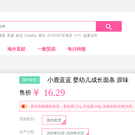
澳爱
美素
嘉宝
Childlife
童年
AVEENO艾维诺
VVC
盛夏光年
海外直邮
一般贸易
每日特惠
小鹿蓝蓝 婴幼儿成长面条 原味
国内发货
￥ 16.29
售价
：新旧包装随机发货，新包装225g ,旧包装240g ,按收到的实物为准
贸易类型：
国内发货
生产日期：
2026年03月-2026年03月