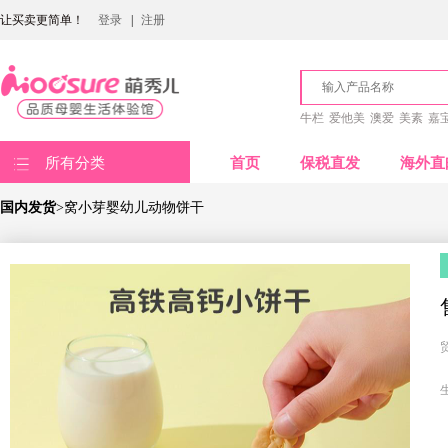
让买卖更简单！
登录
|
注册
牛栏
爱他美
澳爱
美素
嘉
所有分类
首页
保税直发
海外直
国内发货
>窝小芽婴幼儿动物饼干