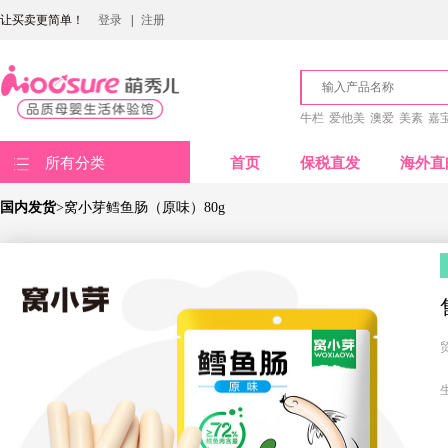
让买卖更简单！
登录
|
注册
牛栏
爱他美
澳爱
美素
嘉
所有分类
首页
保税直发
海外直
国内发货
>窝小芽鳕鱼肠（原味）80g