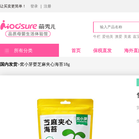
让买卖更简单！
登录
|
注册
牛栏
爱他美
澳爱
美素
嘉
所有分类
首页
保税直发
海外直
国内发货
>窝小芽婴芝麻夹心海苔18g