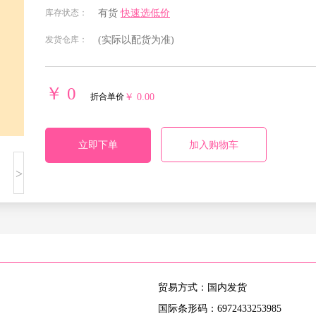
北京
安徽
福建
甘肃
库存状态：
有货
快速选低价
发货仓库：
(实际以配货为准)
贵州
海南
河北
河南
湖南
吉林
江苏
江西
￥ 0
折合单价
￥ 0.00
宁夏回族
青海
山东
山西
自治区
立即下单
加入购物车
四川
天津
西藏自治
新疆维吾
>
区
尔自治区
重庆
贸易方式：国内发货
国际条形码：6972433253985