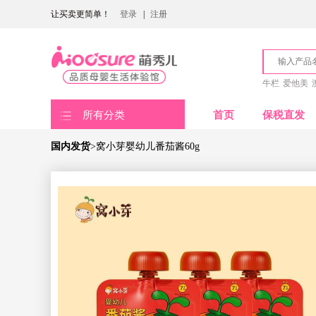
让买卖更简单！
登录
|
注册
牛栏
爱他美
所有分类
首页
保税直发
国内发货
>窝小芽婴幼儿番茄酱60g