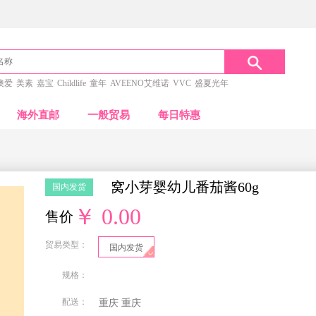
澳爱
美素
嘉宝
Childlife
童年
AVEENO艾维诺
VVC
盛夏光年
海外直邮
一般贸易
每日特惠
窝小芽婴幼儿番茄酱60g
国内发货
￥ 0.00
售价
贸易类型：
国内发货
规格：
配送：
重庆
重庆