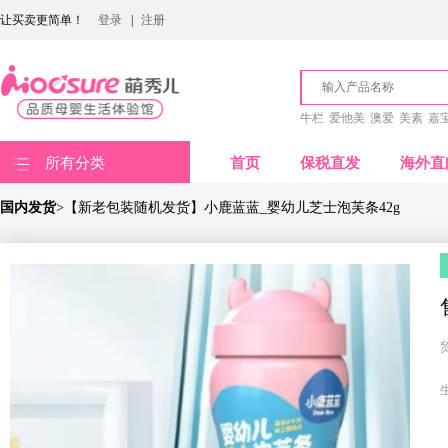
让买卖更简单！
登录
|
注册
牛栏
爱他美
澳爱
美素
嘉
所有分类
首页
保税直发
海外直
国内发货
>【新老包装随机发货】小鹿蓝蓝_婴幼儿芝士泡芙条42g