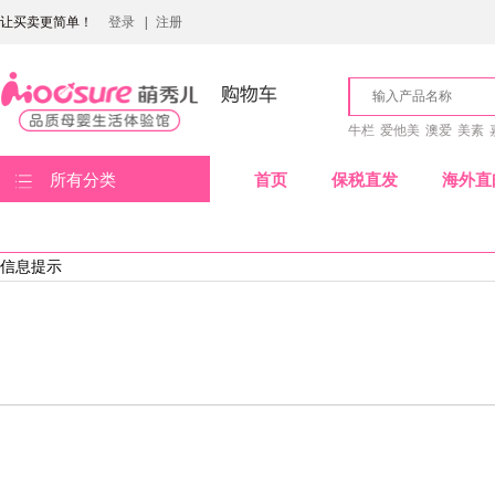
让买卖更简单！
登录
|
注册
牛栏
爱他美
澳爱
美素
所有分类
首页
保税直发
海外直
信息提示