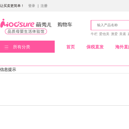
让买卖更简单！
登录
|
注册
牛栏
爱他美
澳爱
美素
所有分类
首页
保税直发
海外直
信息提示