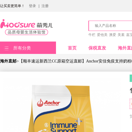
让买卖更简单！
登录
|
注册
牛栏
爱他美
澳爱
美素
嘉
所有分类
首页
保税直发
海外直
海外直邮
>【顺丰速运新西兰CC原箱空运直邮】Anchor安佳免疫支持奶粉8