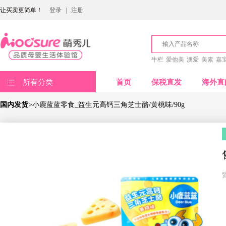
让买卖更简单！
登录
|
注册
牛栏
爱他美
澳爱
美素
嘉
所有分类
首页
保税直发
海外直
国内发货
>小鹿蓝蓝零食_益生元高钙三角芝士酪/黄桃味/90g