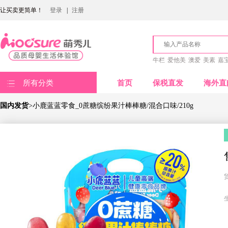
让买卖更简单！
登录
|
注册
牛栏
爱他美
澳爱
美素
嘉
所有分类
首页
保税直发
海外直
国内发货
>小鹿蓝蓝零食_0蔗糖缤纷果汁棒棒糖/混合口味/210g