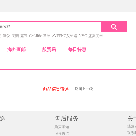
美
澳爱
美素
嘉宝
Childlife
童年
AVEENO艾维诺
VVC
盛夏光年
海外直邮
一般贸易
每日特惠
商品信息错误
返回上一级
送
售后服务
关
经营
购买须知
联系
服务协议