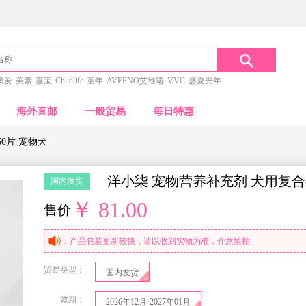
澳爱
美素
嘉宝
Childlife
童年
AVEENO艾维诺
VVC
盛夏光年
海外直邮
一般贸易
每日特惠
60片 宠物犬
洋小柒 宠物营养补充剂 犬用复合维生
国内发货
￥ 81.00
售价
：产品包装更新较快，请以收到实物为准，介意慎拍
贸易类型：
国内发货
效期：
2026年12月-2027年01月