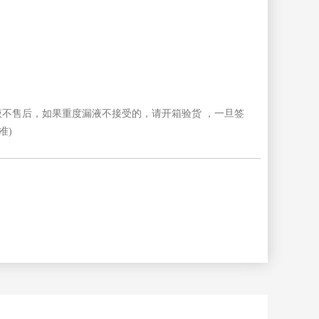
广东
广西壮族
自治区
微漏液不售后，如果重度漏液不接受的，请开箱验货 ，一旦签
黑龙江
湖北
准)
辽宁
内蒙古自
治区
陕西
上海
云南
浙江