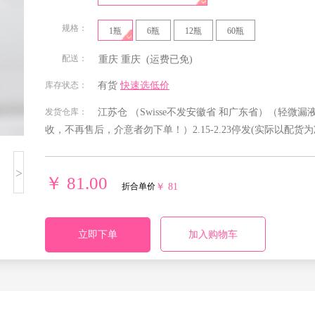
规格：
1瓶
6瓶
12瓶
60瓶
配送：
重庆
重庆
(运费已免)
北京
安徽
福建
甘肃
库存状态：
有货
快速选低价
发货仓库：
江苏仓 （Swisse不发安徽省 和广东省）（轻
贵州
海南
河北
河南
收，不再售后，介意者勿下单！）2.15-2.23停发
(实际以配货为
湖南
吉林
江苏
江西
>
￥ 81.00
折合单价
￥ 81
宁夏回族
青海
山东
山西
自治区
立即下单
加入购物车
四川
天津
西藏自治
新疆维吾
区
尔自治区
重庆