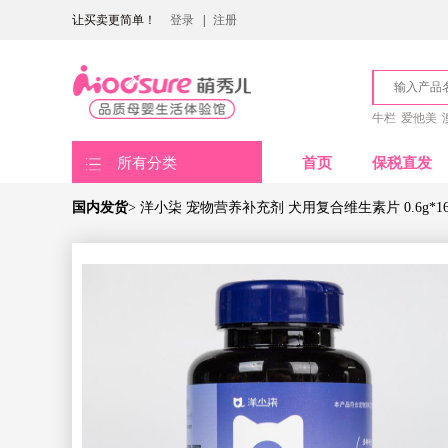
让买卖更简单！
登录
|
注册
牛栏
爱他美
所有分类
首页
保税直发
国内发货
> 洋小柒 宠物营养补充剂 犬用复合维生素片 0.6g*1