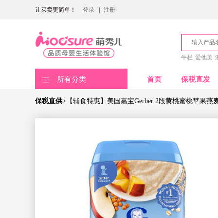
让买卖更简单！
登录
|
注册
牛栏
爱他美
所有分类
首页
保税直发
保税直供
>【辅食特惠】美国嘉宝Gerber 2段黄桃蜜桃苹果燕麦