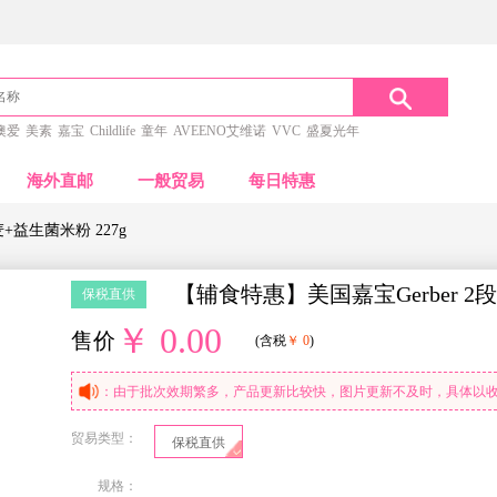
澳爱
美素
嘉宝
Childlife
童年
AVEENO艾维诺
VVC
盛夏光年
海外直邮
一般贸易
每日特惠
+益生菌米粉 227g
【辅食特惠】美国嘉宝Gerber 2
保税直供
￥ 0.00
售价
(含税
￥ 0
)
：由于批次效期繁多，产品更新比较快，图片更新不及时，具体以
贸易类型：
保税直供
规格：