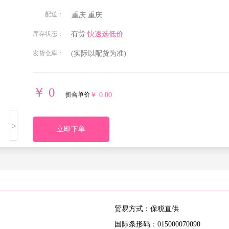
配送：
重庆
重庆
北京
安徽
福建
甘肃
库存状态：
有货
快速选低价
发货仓库：
(实际以配货为准)
贵州
海南
河北
河南
湖南
吉林
江苏
江西
￥ 0
折合单价
￥ 0.00
宁夏回族
青海
山东
山西
>
自治区
立即下单
四川
天津
西藏自治
新疆维吾
区
尔自治区
重庆
贸易方式：保税直供
国际条形码：015000070090