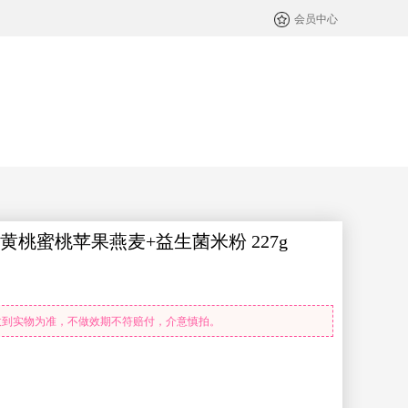
会员中心
段黄桃蜜桃苹果燕麦+益生菌米粉 227g
收到实物为准，不做效期不符赔付，介意慎拍。